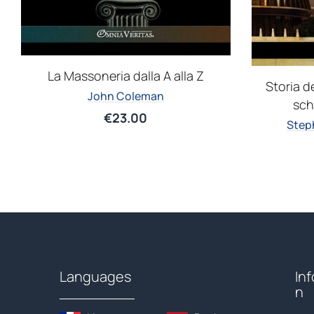
La Massoneria dalla A alla Z
Storia d
John Coleman
sch
€
23.00
Step
Languages
In
n