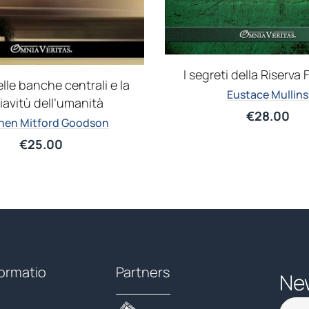
I segreti della Riserva
elle banche centrali e la
Eustace Mullins
iavitù dell’umanità
€
28.00
hen Mitford Goodson
€
25.00
formatio
Partners
Ne