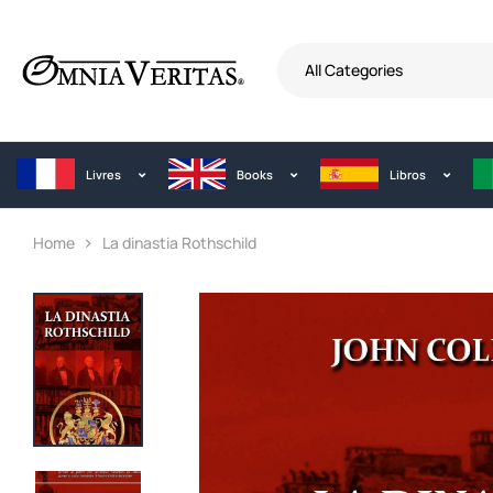
All Categories
Livres
Books
Libros
Home
La dinastia Rothschild