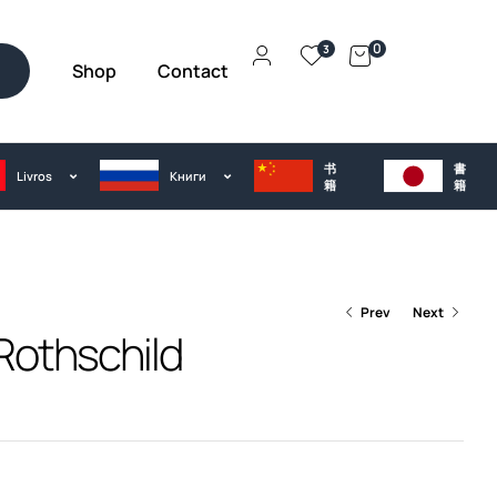
0
3
Shop
Contact
h
书
書
Livros
Kниги
籍
籍
Prev
Next
 Rothschild
€
28.00
€
25.00