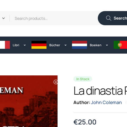
Searc
Libri
Bücher
Boeken
In Stock
La dinastia
Author:
John Coleman
€
25.00