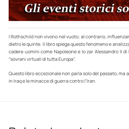
I Rothschild non vivono nel vuoto; al contrario, influenzano
dietro le quinte. Il libro spiega questo fenomeno e analiz
cadere uomini come Napoleone e lo zar Alessandro II di 
“sovrani virtuali di tutta Europa”.
Questo libro eccezionale non parla solo del passato, ma 
in Iraq e le minacce di guerra contro l’Iran.