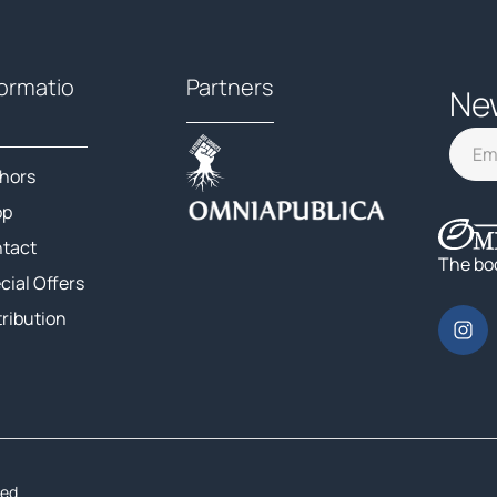
formatio
Partners
Ne
hors
op
tact
The bo
cial Offers
tribution
ted