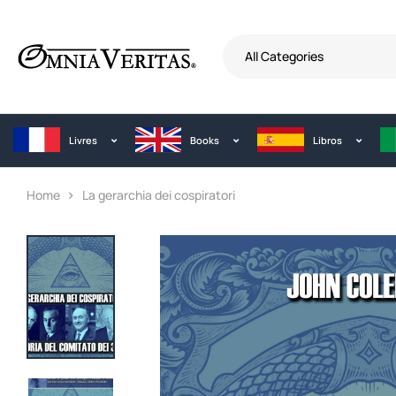
All Categories
Livres
Books
Libros
Home
La gerarchia dei cospiratori