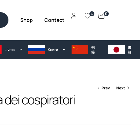
0
3
Shop
Contact
h
书
書
Livros
Kниги
籍
籍
Prev
Next
 dei cospiratori
€
28.00
€
25.00