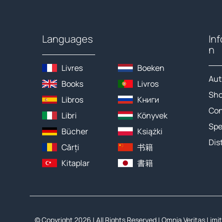
Languages
In
n
Livres
Boeken
Aut
Books
Livros
Sh
Libros
Книги
Con
Libri
Könyvek
Spe
Bücher
Książki
Dis
Cărți
书籍
Kitaplar
書籍
© Copyright 2026 | All Rights Reserved |
Omnia Veritas Limi