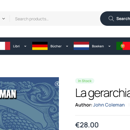
Searc
Libri
Bücher
Boeken
In Stock
La gerarchia
Author:
John Coleman
€
28.00