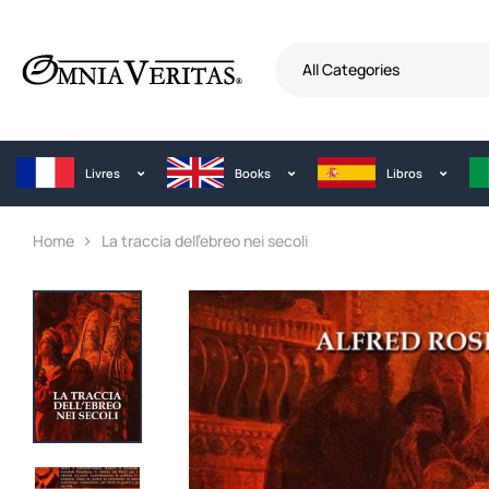
All Categories
Livres
Books
Libros
Home
La traccia dell’ebreo nei secoli