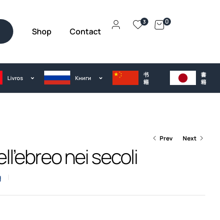
0
3
Shop
Contact
h
书
書
Livros
Kниги
籍
籍
Prev
Next
ell’ebreo nei secoli
g
€
23.00
€
55.00