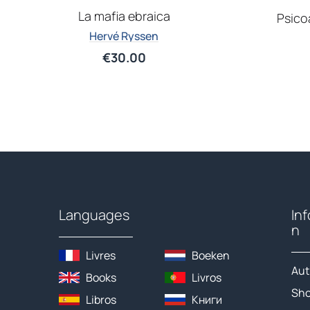
La mafia ebraica
Psico
Hervé Ryssen
€
30.00
Languages
In
n
Livres
Boeken
Aut
Books
Livros
Sh
Libros
Книги