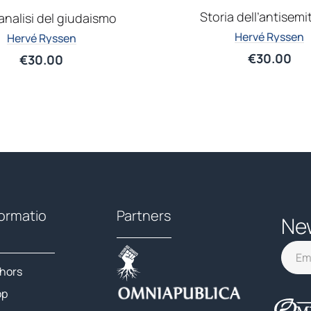
Storia dell’antisem
analisi del giudaismo
Hervé Ryssen
Hervé Ryssen
€
30.00
€
30.00
formatio
Partners
Ne
hors
op