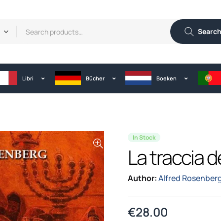
Searc
Libri
Bücher
Boeken
In Stock
La traccia d
Author:
Alfred Rosenber
€
28.00