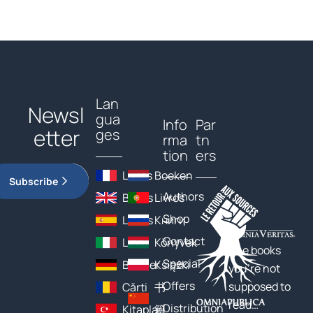
Lan
Newsl
gua
Info
Par
etter
ges
rma
tn
tion
ers
Livres
Boeken
Subscribe
Authors
Books
Livros
Shop
Libros
Книги
Contact
Libri
Könyvek
The books
Special
Bücher
Książki
you’re not
Offers
supposed to
Cărți
书
read…
Distribution
Kitaplar
籍