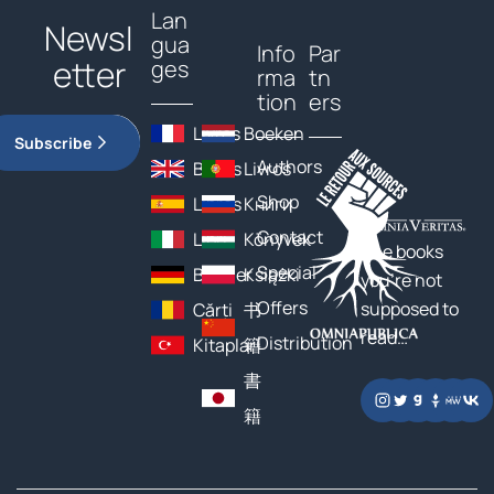
Lan
Newsl
gua
Info
Par
etter
ges
rma
tn
tion
ers
Livres
Boeken
Subscribe
Authors
Books
Livros
Shop
Libros
Книги
Contact
Libri
Könyvek
The books
Special
Bücher
Książki
you’re not
Offers
supposed to
Cărți
书
read…
Distribution
Kitaplar
籍
書
籍