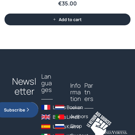
€
35.00
Add to cart
Lan
Newsl
gua
Info
Par
etter
ges
rma
tn
tion
ers
Livres
Boeken
Subscribe
Authors
Books
Livros
Shop
Libros
Книги