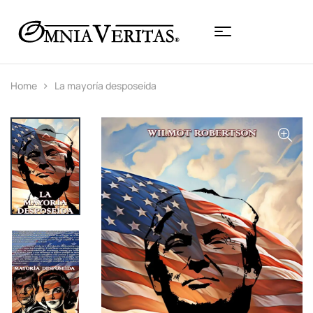
Home
La mayoría desposeída