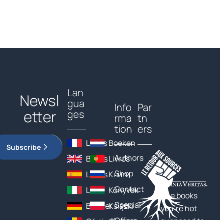
Lan
Newsl
gua
Info
Par
etter
ges
rma
tn
tion
ers
Livres
Boeken
Subscribe
Authors
Books
Livros
Shop
Libros
Книги
Contact
Libri
Könyvek
The books
Special
Bücher
Książki
you’re not