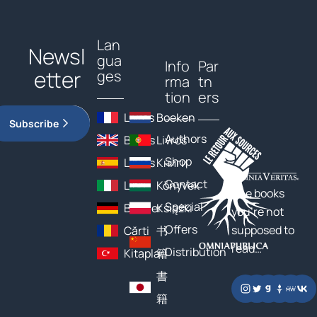
Lan
Newsl
gua
Info
Par
etter
ges
rma
tn
tion
ers
Livres
Boeken
Subscribe
Authors
Books
Livros
Shop
Libros
Книги
Contact
Libri
Könyvek
The books
Special
Bücher
Książki
you’re not
Offers
supposed to
Cărți
书
read…
Distribution
Kitaplar
籍
書
籍