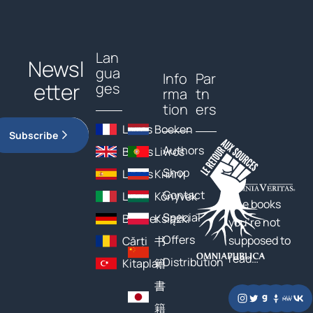
Lan
Newsl
gua
Info
Par
etter
ges
rma
tn
tion
ers
Livres
Boeken
Subscribe
Authors
Books
Livros
Shop
Libros
Книги
Contact
Libri
Könyvek
The books
Special
Bücher
Książki
you’re not
Offers
supposed to
Cărți
书
read…
Distribution
Kitaplar
籍
書
籍