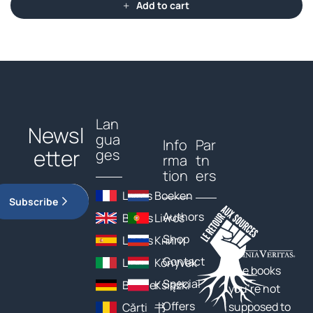
Add to cart
Lan
Newsl
gua
Info
Par
etter
ges
rma
tn
tion
ers
Livres
Boeken
Subscribe
Authors
Books
Livros
Shop
Libros
Книги
Contact
Libri
Könyvek
The books
Special
Bücher
Książki
you’re not
Offers
supposed to
Cărți
书