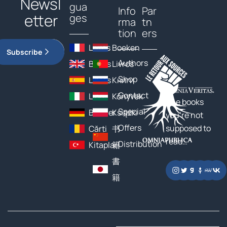
Newsl
gua
Info
Par
etter
ges
rma
tn
tion
ers
Livres
Boeken
Subscribe
Authors
Books
Livros
Shop
Libros
Книги
Contact
Libri
Könyvek
The books
Special
Bücher
Książki
you’re not
Offers
supposed to
Cărți
书
read…
Distribution
Kitaplar
籍
書
籍