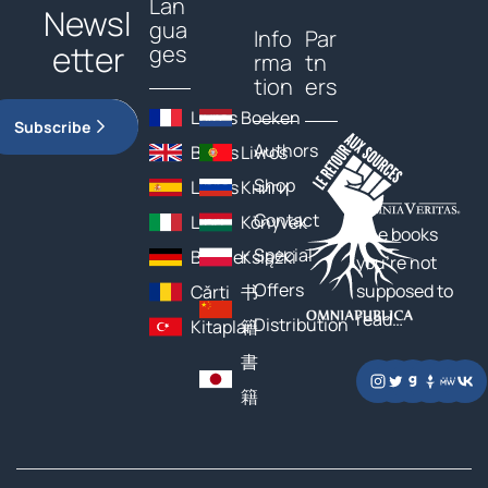
Lan
Newsl
gua
Info
Par
etter
ges
rma
tn
tion
ers
Livres
Boeken
Subscribe
Authors
Books
Livros
Shop
Libros
Книги
Contact
Libri
Könyvek
The books
Special
Bücher
Książki
you’re not
Offers
supposed to
Cărți
书
read…
Distribution
Kitaplar
籍
書
籍