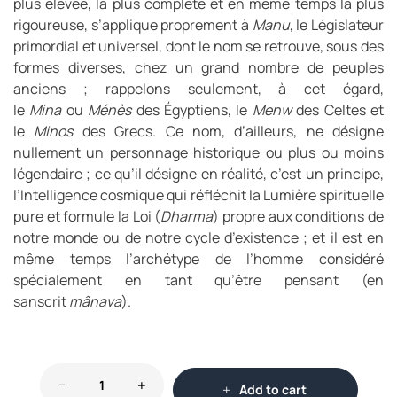
plus élevée, la plus complète et en même temps la plus
rigoureuse, s’applique proprement à
Manu
, le Législateur
primordial et universel, dont le nom se retrouve, sous des
formes diverses, chez un grand nombre de peuples
anciens ; rappelons seulement, à cet égard,
le
Mina
ou
Ménès
des Égyptiens, le
Menw
des Celtes et
le
Minos
des Grecs. Ce nom, d’ailleurs, ne désigne
nullement un personnage historique ou plus ou moins
légendaire ; ce qu’il désigne en réalité, c’est un principe,
l’Intelligence cosmique qui réfléchit la Lumière spirituelle
pure et formule la Loi (
Dharma
) propre aux conditions de
notre monde ou de notre cycle d’existence ; et il est en
même temps l’archétype de l’homme considéré
spécialement en tant qu’être pensant (en
sanscrit
mânava
).
Add to cart