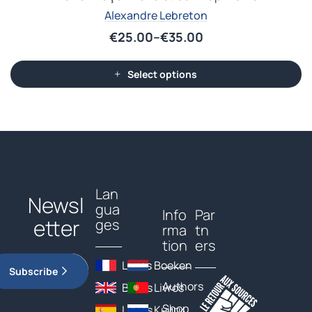
Alexandre Lebreton
€
25.00
–
€
35.00
Select options
Lan
Newsl
gua
Info
Par
etter
ges
rma
tn
tion
ers
Livres
Boeken
Subscribe
Authors
Books
Livros
Shop
Libros
Книги