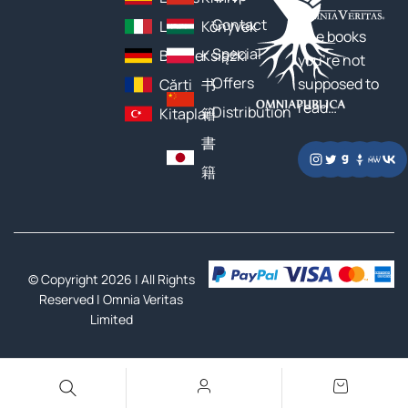
Contact
Libri
Könyvek
The books
Special
Bücher
Książki
you’re not
Offers
supposed to
Cărți
书
read…
Distribution
Kitaplar
籍
書
籍
© Copyright 2026 | All Rights
Reserved |
Omnia Veritas
Limited