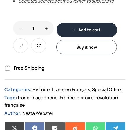
Sociétés secrètes et mouvements subversifs
Add to cart
Buy it now
Free Shipping
Categories:
Histoire
Livres en Français
Special Offers
,
,
Tags:
franc-maçonnerie
France
histoire
révolution
,
,
,
française
Author:
Nesta Webster