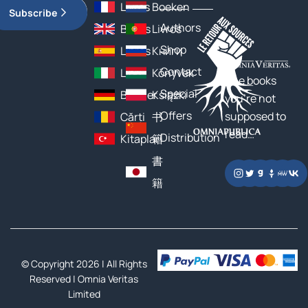
Livres
Boeken
Subscribe
Authors
Books
Livros
Shop
Libros
Книги
Contact
Libri
Könyvek
The books
Special
Bücher
Książki
you’re not
Offers
supposed to
Cărți
书
read…
Distribution
Kitaplar
籍
書
籍
© Copyright 2026 | All Rights
Reserved |
Omnia Veritas
Limited