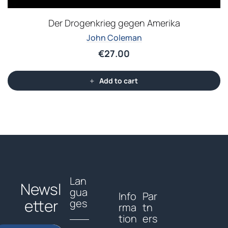
Der Drogenkrieg gegen Amerika
John Coleman
€
27.00
Add to cart
Lan
Newsl
gua
Info
Par
etter
ges
rma
tn
tion
ers