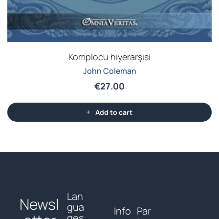
Komplocu hiyerarşisi
John Coleman
€
27.00
Add to cart
Lan
Newsl
gua
Info
Par
ges