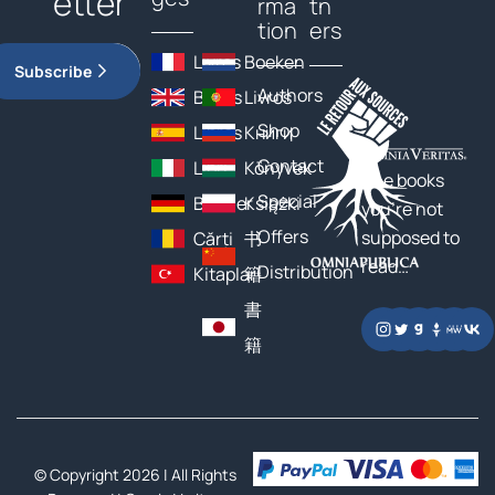
etter
rma
tn
tion
ers
Livres
Boeken
Subscribe
Authors
Books
Livros
Shop
Libros
Книги
Contact
Libri
Könyvek
The books
Special
Bücher
Książki
you’re not
Offers
supposed to
Cărți
书
read…
Distribution
Kitaplar
籍
書
籍
© Copyright 2026 | All Rights