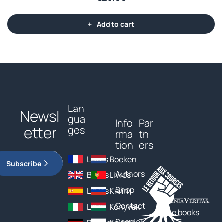
Add to cart
Lan
Newsl
gua
Info
Par
etter
ges
rma
tn
tion
ers
Livres
Boeken
Subscribe
Authors
Books
Livros
Shop
Libros
Книги
Contact
Libri
Könyvek
The books
Special