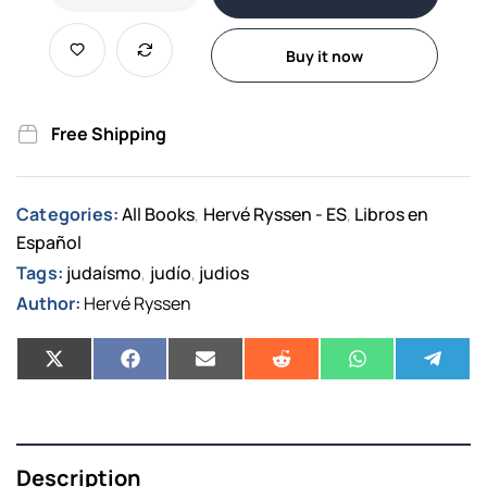
Buy it now
Free Shipping
Categories:
All Books
Hervé Ryssen - ES
Libros en
,
,
Español
Tags:
judaísmo
judío
judios
,
,
Author:
Hervé Ryssen
Description