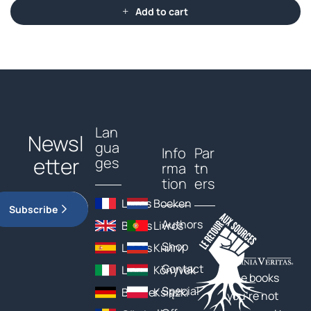
Add to cart
Lan
Newsl
gua
Info
Par
etter
ges
rma
tn
tion
ers
Livres
Boeken
Subscribe
Authors
Books
Livros
Shop
Libros
Книги
Contact
Libri
Könyvek
The books
Special
Bücher
Książki
you’re not