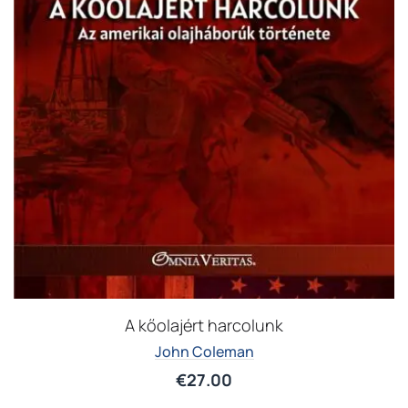
A kőolajért harcolunk
John Coleman
€
27.00