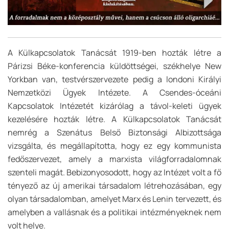
A Külkapcsolatok Tanácsát 1919-ben hozták létre a
Párizsi Béke-konferencia küldöttségei, székhelye New
Yorkban van, testvérszervezete pedig a londoni Királyi
Nemzetközi Ügyek Intézete. A Csendes-óceáni
Kapcsolatok Intézetét kizárólag a távol-keleti ügyek
kezelésére hozták létre. A Külkapcsolatok Tanácsát
nemrég a Szenátus Belső Biztonsági Albizottsága
vizsgálta, és megállapította, hogy ez egy kommunista
fedőszervezet, amely a marxista világforradalomnak
szenteli magát. Bebizonyosodott, hogy az Intézet volt a fő
tényező az új amerikai társadalom létrehozásában, egy
olyan társadalomban, amelyet Marx és Lenin tervezett, és
amelyben a vallásnak és a politikai intézményeknek nem
volt helye.