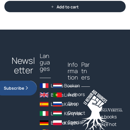
Add to cart
Lan
Newsl
gua
Info
Par
etter
ges
rma
tn
tion
ers
Livres
Boeken
Subscribe
Authors
Books
Livros
Shop
Libros
Книги
Contact
Libri
Könyvek
The books
Special
Bücher
Książki
you’re not