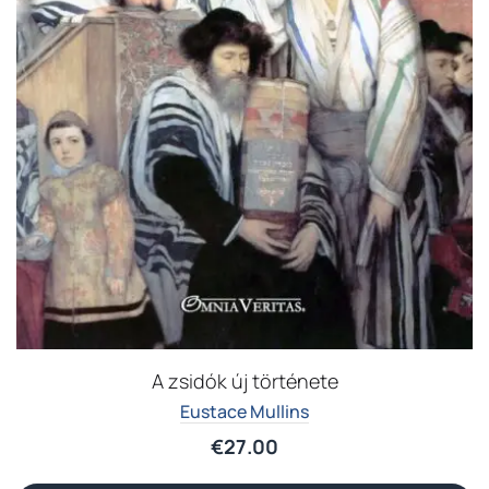
A zsidók új története
Eustace Mullins
€
27.00