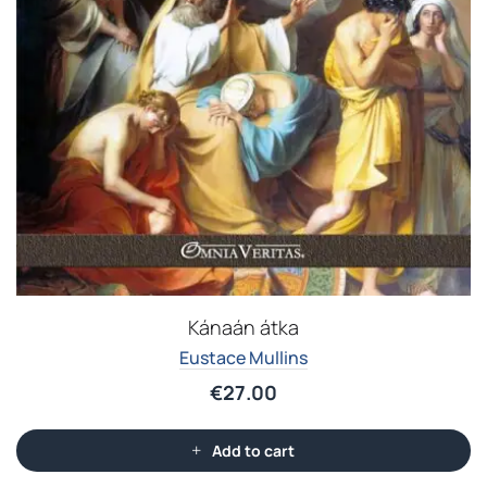
Kánaán átka
Eustace Mullins
€
27.00
Add to cart