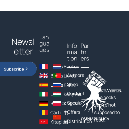
Lan
Newsl
gua
Info
Par
etter
ges
rma
tn
tion
ers
Livres
Boeken
Subscribe
Authors
Books
Livros
Shop
Libros
Книги
Contact
Libri
Könyvek
The books
Special
Bücher
Książki
you’re not
Offers
supposed to
Cărți
书
read…
Distribution
Kitaplar
籍