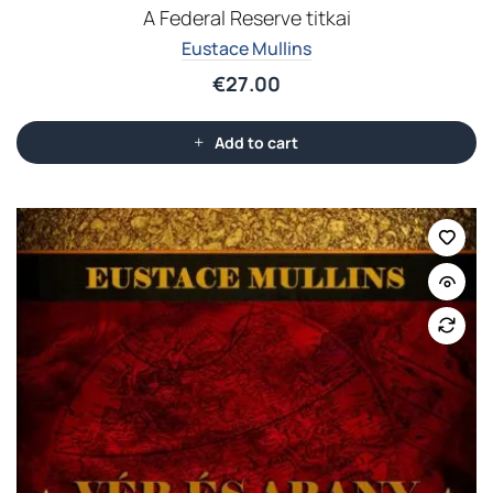
A Federal Reserve titkai
Eustace Mullins
€
27.00
Add to cart