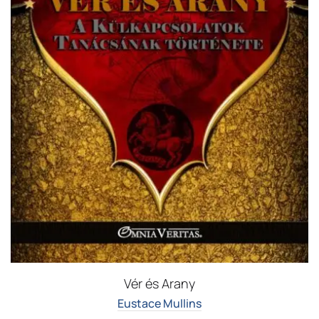
Vér és Arany
Eustace Mullins