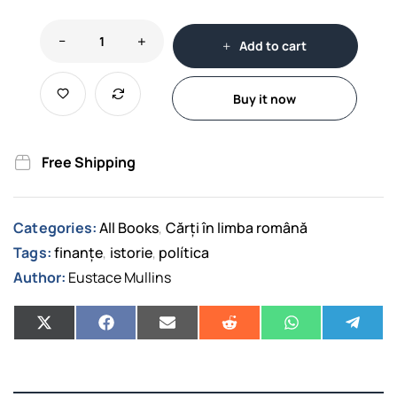
Add to cart
Buy it now
Free Shipping
Categories:
All Books
Cărți în limba română
,
Tags:
finanțe
istorie
política
,
,
Author:
Eustace Mullins