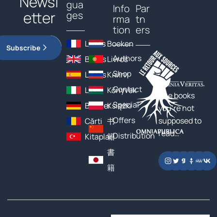
Newsl
gua
Info
Par
etter
ges
rma
tn
tion
ers
Livres
Boeken
Subscribe
Authors
Books
Livros
Shop
Libros
Книги
Contact
Libri
Könyvek
The books
Special
Bücher
Książki
you’re not
Offers
supposed to
Cărți
书
read…
Distribution
Kitaplar
籍
書
籍