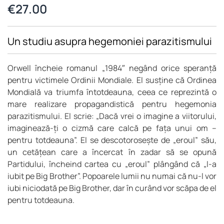
€
27.00
Un studiu asupra hegemoniei parazitismului
Orwell încheie romanul „1984″ negând orice speranță
pentru victimele Ordinii Mondiale. El susține că Ordinea
Mondială va triumfa întotdeauna, ceea ce reprezintă o
mare realizare propagandistică pentru hegemonia
parazitismului. El scrie: „Dacă vrei o imagine a viitorului,
imaginează-ți o cizmă care calcă pe fața unui om –
pentru totdeauna”. El se descotorosește de „eroul” său,
un cetățean care a încercat în zadar să se opună
Partidului, încheind cartea cu „eroul” plângând că „l-a
iubit pe Big Brother”. Popoarele lumii nu numai că nu-l vor
iubi niciodată pe Big Brother, dar în curând vor scăpa de el
pentru totdeauna.