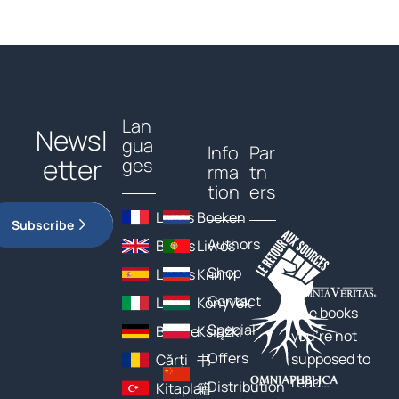
Lan
Newsl
gua
Info
Par
etter
ges
rma
tn
tion
ers
Livres
Boeken
Subscribe
Authors
Books
Livros
Shop
Libros
Книги
Contact
Libri
Könyvek
The books
Special
Bücher
Książki
you’re not
Offers
supposed to
Cărți
书
read…
Distribution
Kitaplar
籍