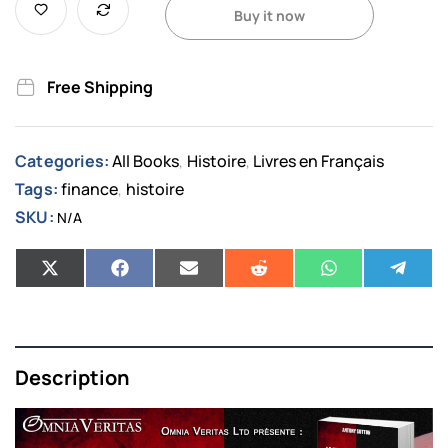
Buy it now
Free Shipping
Categories:
All Books
Histoire
Livres en Français
,
,
Tags:
finance
histoire
,
SKU:
N/A
Description