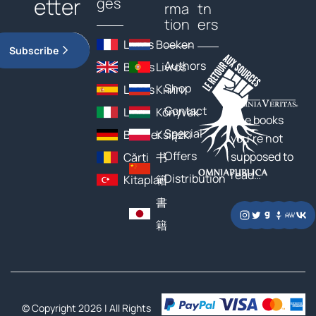
etter
ges
rma
tn
tion
ers
Livres
Boeken
Subscribe
Authors
Books
Livros
Shop
Libros
Книги
Contact
Libri
Könyvek
The books
Special
Bücher
Książki
you’re not
Offers
supposed to
Cărți
书
read…
Distribution
Kitaplar
籍
書
籍
© Copyright 2026 | All Rights