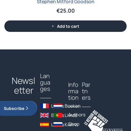
Stephen Mitford Goodson
€
25.00
Add to cart
Lan
Newsl
gua
Info
Par
etter
ges
rma
tn
tion
ers
Livres
Boeken
Subscribe
Authors
Books
Livros
Shop
Libros
Книги