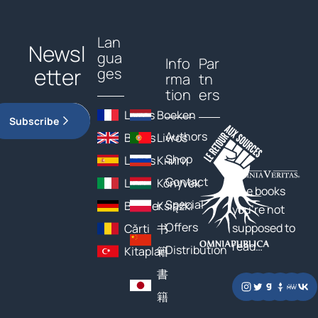
Lan
Newsl
gua
Info
Par
etter
ges
rma
tn
tion
ers
Livres
Boeken
Subscribe
Authors
Books
Livros
Shop
Libros
Книги
Contact
Libri
Könyvek
The books
Special
Bücher
Książki
you’re not
Offers
supposed to
Cărți
书
read…
Distribution
Kitaplar
籍
書
籍